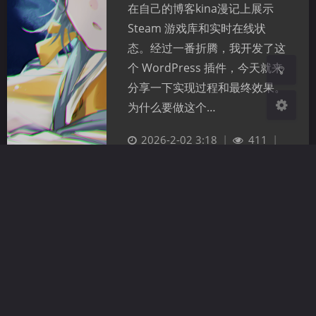
浅阴影
深阴影
在自己的博客kina漫记上展示
Steam 游戏库和实时在线状
关闭
日落
暗化
灰度
态。经过一番折腾，我开发了这
个 WordPress 插件，今天就来
分享一下实现过程和最终效果。
为什么要做这个…
2026-2-02 3:18
|
411
|
3
|
网站搭建
,
资源分享
|
桜井紀奈
992 字
|
8 分钟
WordPress
wp插件
个性化
技术分享
教程指南
赣ICP备
2025070681号