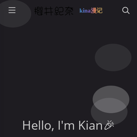
kina漫记
Hello, I'm Kian🎉