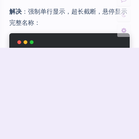
关闭
日落
暗化
灰度
解决
：强制单行显示，超长截断，悬停显示
完整名称：
.kina-mini-game
 {
white-space
: nowrap;
overflow
: hidden;
text-overflow
: ellipsis;
}
问题 3：API 调用失败
Steam API 偶尔会超时或返回错误。
解决
：添加超时控制和错误降级