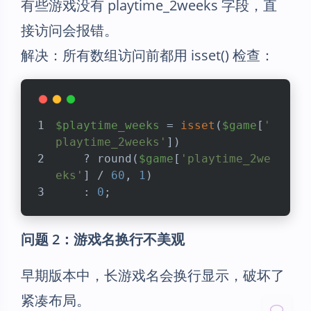
有些游戏没有 playtime_2weeks 字段，直
接访问会报错。
解决：所有数组访问前都用 isset() 检查：
$playtime_weeks
 = 
isset
(
$game
[
'
playtime_2weeks'
]) 
    ? round(
$game
[
'playtime_2we
eks'
] / 
60
, 
1
) 
    : 
0
;
夜间模式
问题 2：游戏名换行不美观
Sans Serif
Serif
早期版本中，长游戏名会换行显示，破坏了
浅阴影
深阴影
紧凑布局。