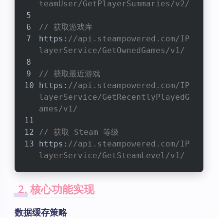
teamUser/GetPlayerSummaries/v2/
// 获取游戏库
https:
//api.steampowered.com/IP
layerService/GetOwnedGames/v1/
// 获取最近游戏
https:
//api.steampowered.com/IP
layerService/GetRecentlyPlayedG
ames/v1/
// 获取 Steam 等级
https:
//api.steampowered.com/IP
layerService/GetSteamLevel/v1/
2. 核心功能实现
数据缓存策略