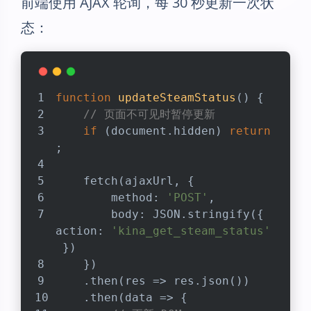
前端使用 AJAX 轮询，每 30 秒更新一次状
态：
function
updateSteamStatus
(
) 
{
// 页面不可见时暂停更新
if
 (
document
.hidden) 
return
;
    fetch(ajaxUrl, {
method
: 
'POST'
,
body
: 
JSON
.stringify({ 
action
: 
'kina_get_steam_status'
 })
    })
    .then(
res
 =>
 res.json())
    .then(
data
 =>
 {