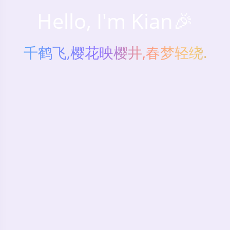
Hello, I'm Kian🎉
千鹤飞,樱花映樱井,春梦轻绕.