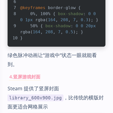
@keyframes
 border-glow {
    0%, 100% { 
box-shadow
: 
0
0
0
1px
rgba
(
164
, 
208
, 
7
, 
0.3
); }
    50% { 
box-shadow
: 
0
0
20px
rgba
(
164
, 
208
, 
7
, 
0.5
); }
}
绿色脉冲动画让”游戏中”状态一眼就能看
到。
4.竖屏游戏封面
Steam 提供了竖屏封面
，比传统的横版封
library_600x900.jpg
面更适合网格展示