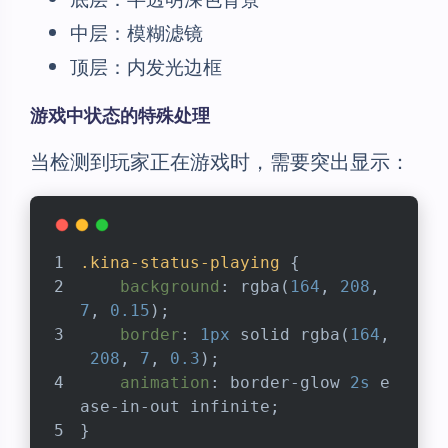
中层：模糊滤镜
顶层：内发光边框
游戏中状态的特殊处理
当检测到玩家正在游戏时，需要突出显示：
.kina-status-playing
 {
background
: 
rgba
(
164
, 
208
, 
7
, 
0.15
);
border
: 
1px
 solid 
rgba
(
164
,
208
, 
7
, 
0.3
);
animation
: border-glow 
2s
 e
ase-in-out infinite;
}