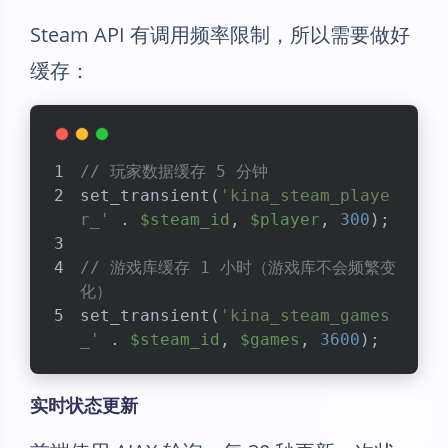
Steam API 有调用频率限制，所以需要做好
缓存：
// 玩家数据缓存 5 分钟
set_transient(
'kina_steam_playe
r_'
 . 
$steam_id
, 
$player
, 
300
);
// 游戏库缓存 1 小时（游戏库不会频繁变
化）
set_transient(
'kina_steam_games
_'
 . 
$steam_id
, 
$games
, 
3600
);
实时状态更新