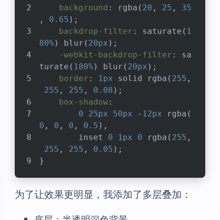
background
: 
rgba
(
20
, 
25
, 
35
, 
0.65
);
backdrop-filter
: 
saturate
(
1
80%
) 
blur
(
20px
);
-webkit-backdrop-filter
: 
sa
turate
(
180%
) 
blur
(
20px
);
border
: 
1px
 solid 
rgba
(
255
,
255
, 
255
, 
0.08
);
box-shadow
: 
0
25px
50px
 -
12px
rgba
(
0
, 
0
, 
0
, 
0.5
),
        inset 
0
1px
0
rgba
(
255
,
255
, 
255
, 
0.05
);
}
为了让效果更明显，我添加了多层叠加：
底层：半透明深色背景