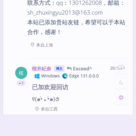
联系方式：qq：1301262008，邮箱：
sh_zhuxingyu2013@163.com
本站已添加贵站友链，希望可以于本站
夜间模式
合作，感谢！
Sans Serif
Serif
来自上海
浅阴影
深阴影
桜井紀奈
Exceed^
2025-3-1
博主
关闭
日落
暗化
灰度
桜
Windows
Edge 131.0.0.0
1
已加欢迎回访
୧(๑•̀⌄•́๑)૭
来自江西
终极规律
2025-3-4