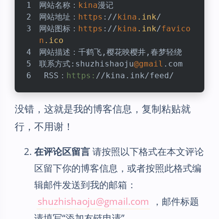
网站名称：
kina
漫记
网站地址：
https
://
kina
.ink
/
网站图标：
https
://
kina
.ink
/
favico
n
.ico
网站描述：千鹤飞,樱花映樱井,春梦轻绕
联系方式
:shuzhishaoju
@gmail
.com
 RSS：
https:
//kina.ink/feed/
没错，这就是我的博客信息，复制粘贴就
行，不用谢！
在评论区留言
请按照以下格式在本文评论
区留下你的博客信息，或者按照此格式编
辑邮件发送到我的邮箱：
shuzhishaoju@gmail.com
，邮件标题
请填写“添加友链申请”。