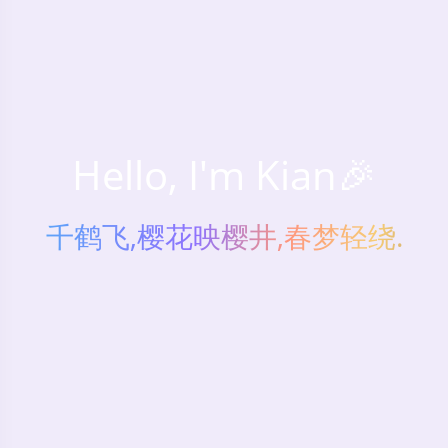
Hello, I'm Kian🎉
千鹤飞,樱花映樱井,春梦轻绕.